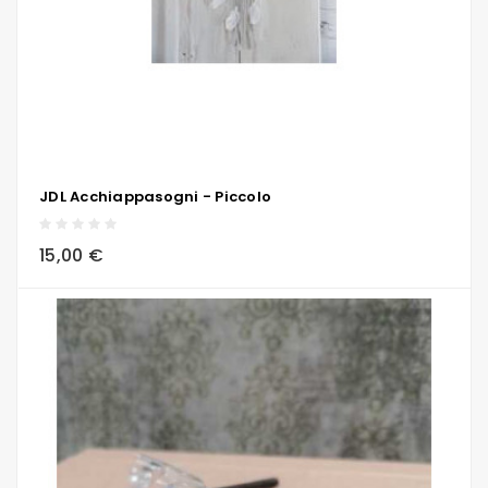
JDL Acchiappasogni - Piccolo
local_grocery_store
visibility
sync
15,00 €