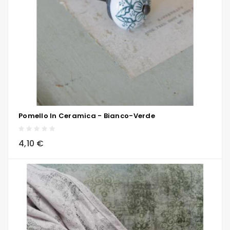
Pomello In Ceramica - Bianco-Verde
local_grocery_store
visibility
sync
4,10 €