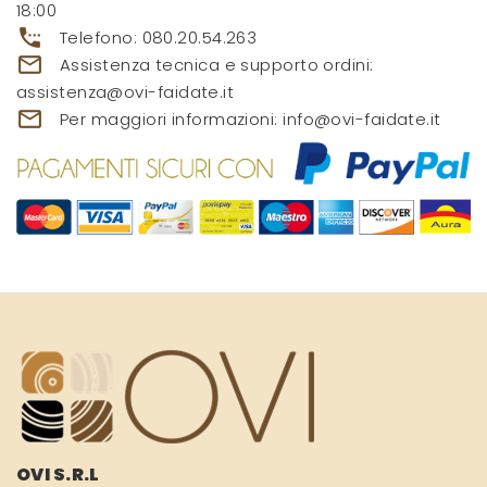
18:00
settings_phone
Telefono:
080.20.54.263
mail_outline
Assistenza tecnica e supporto ordini:
assistenza@ovi-faidate.it
mail_outline
Per maggiori informazioni:
info@ovi-faidate.it
OVI S.R.L