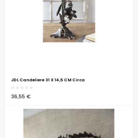
JDL Candeliere 31 X 14,5 CM Circa
local_grocery_store
visibility
sync
36,55 €