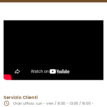
Servizio Clienti
access_time
Orari ufficio: Lun - Ven / 8:00 - 13:00 / 15:00 -