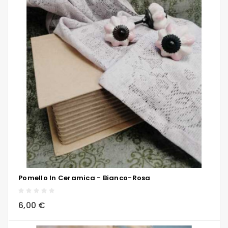
Pomello In Ceramica - Bianco-Rosa
local_grocery_store
visibility
sync
6,00 €