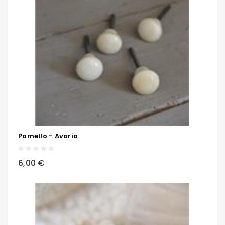
Pomello - Avorio
local_grocery_store
visibility
sync
6,00 €