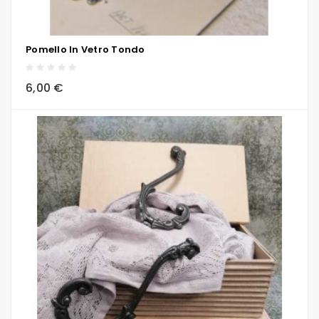
Pomello In Vetro Tondo
local_grocery_store
visibility
sync
6,00 €