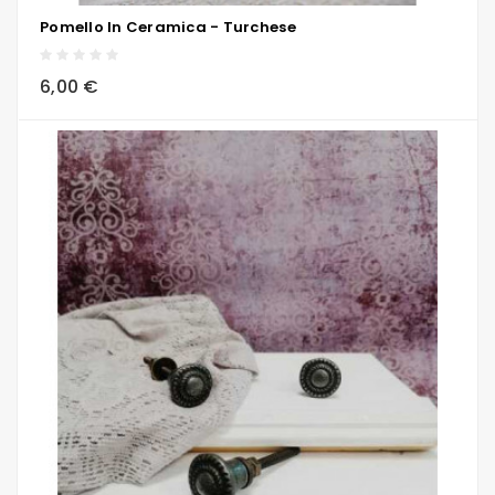
Pomello In Ceramica - Turchese
local_grocery_store
visibility
sync
6,00 €