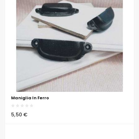
Maniglia In Ferro
local_grocery_store
visibility
sync
5,50 €