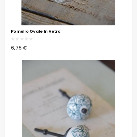
Pomello Ovale In Vetro
local_grocery_store
visibility
sync
6,75 €