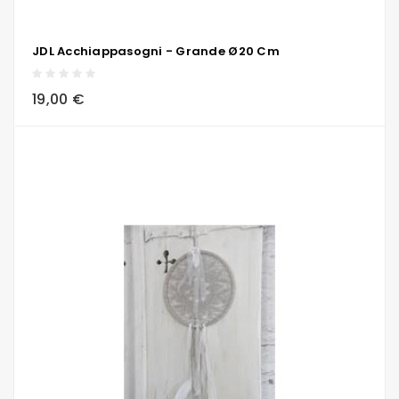
JDL Acchiappasogni - Grande Ø20 Cm
local_grocery_store
visibility
sync
19,00 €