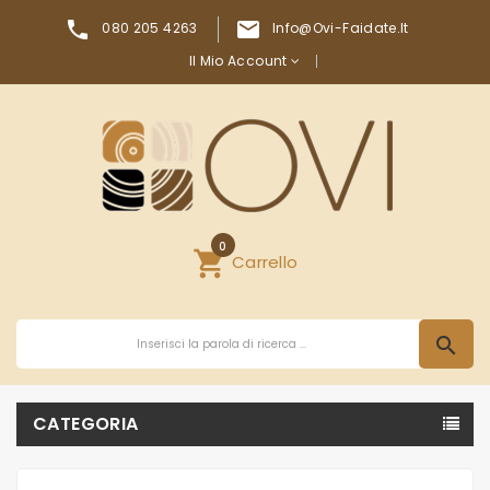


080 205 4263
Info@ovi-Faidate.it
Il Mio Account
0
shopping_cart
Carrello
search
CATEGORIA