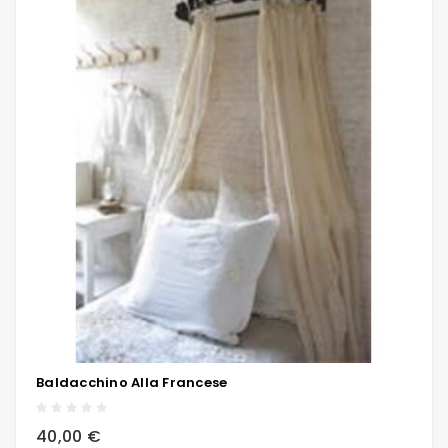
Baldacchino Alla Francese
local_grocery_store
visibility
sync
40,00 €