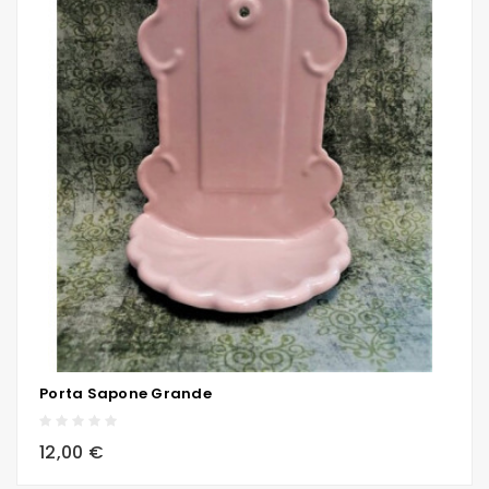
Porta Sapone Grande
local_grocery_store
visibility
sync
12,00 €