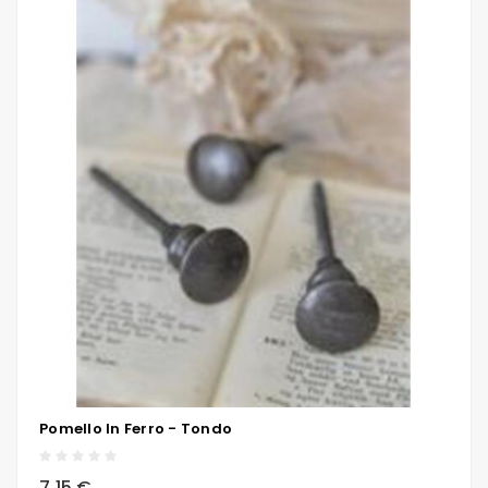
Pomello In Ferro - Tondo
local_grocery_store
visibility
sync
7,15 €