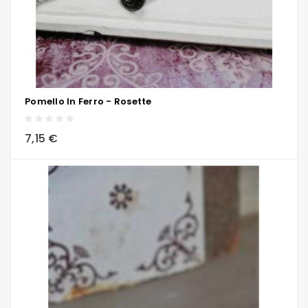
Pomello In Ferro - Rosette
local_grocery_store
visibility
sync
7,15 €