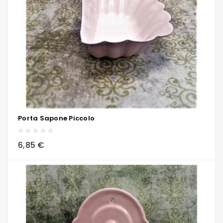
Porta Sapone Piccolo
local_grocery_store
visibility
sync
6,85 €