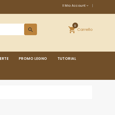
Il Mio Account
0
shopping_cart
Carrello
search
ERTE
PROMO LEGNO
TUTORIAL