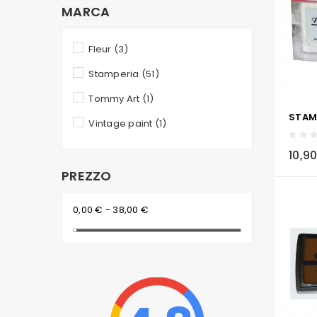
MARCA
Fleur
(3)
Stamperia
(51)
Tommy Art
(1)
Vintage paint
(1)
local_grocery_store
10,9
PREZZO
0,00 € - 38,00 €