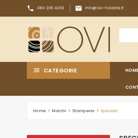


080 205 4263
Info@ovi-Faidate.it
CATEGORIE
HOM
CONT
Home
Marchi
Stamperia
Speciali