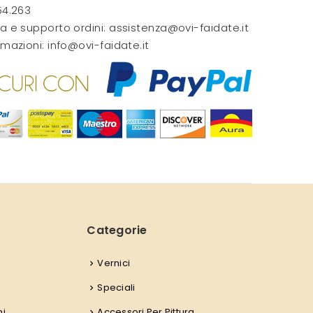
54.263
a e supporto ordini:
assistenza@ovi-faidate.it
rmazioni:
info@ovi-faidate.it
Categorie
Vernici
Speciali
ni
Accessori Per Pittura