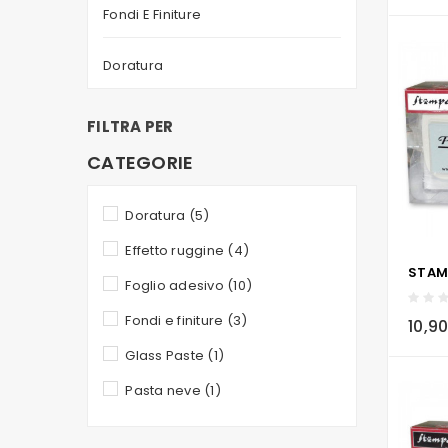
Fondi E Finiture
Doratura
FILTRA PER
CATEGORIE
Doratura
(5)
Effetto ruggine
(4)
Foglio adesivo
(10)
local_grocery_store
Fondi e finiture
(3)
10,9
Glass Paste
(1)
Pasta neve
(1)