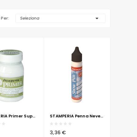

 Per:
Seleziona
STAMPERIA Primer Super Coprente 100ml
STAMPERIA Penna Neve 30ml
visibility
sync
local_grocery_store
visibility
sync
3,36 €