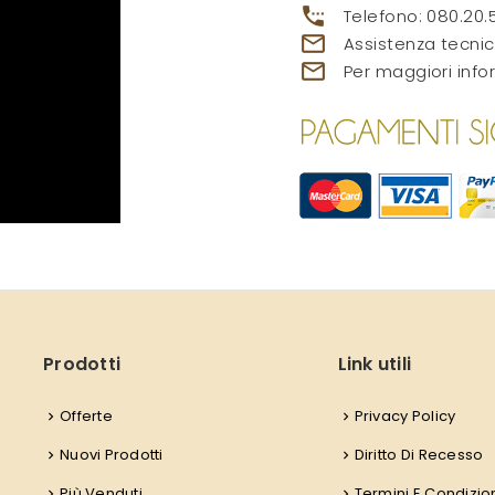
settings_phone
Telefono:
080.20.
mail_outline
Assistenza tecnic
mail_outline
Per maggiori info
Prodotti
Link utili
Offerte
Privacy Policy
Nuovi Prodotti
Diritto Di Recesso
Più Venduti
Termini E Condizio