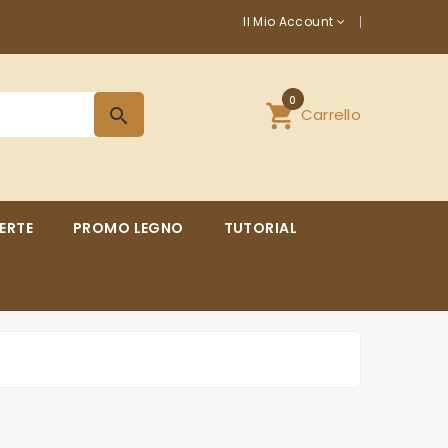
Il Mio Account
0
shopping_cart
Carrello
search
ERTE
PROMO LEGNO
TUTORIAL