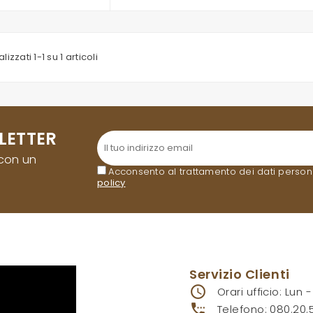
lizzati 1-1 su 1 articoli
LETTER
 con un
Acconsento al trattamento dei dati personali
policy
.
Servizio Clienti
access_time
Orari ufficio: Lun 
settings_phone
Telefono:
080.20.