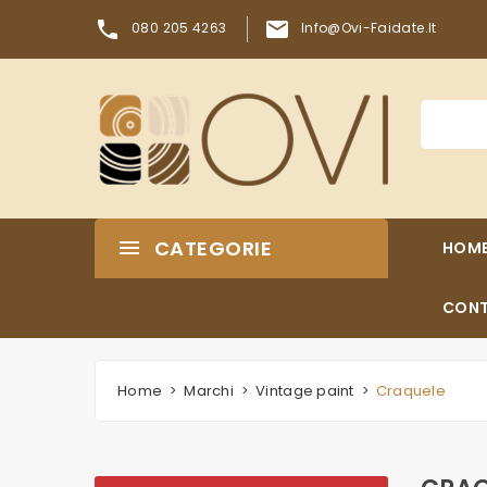


080 205 4263
Info@ovi-Faidate.it
CATEGORIE
HOM
CONT
Home
Marchi
Vintage paint
Craquele