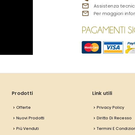
mail_outline
Assistenza tecnic
mail_outline
Per maggiori info
Prodotti
Link utili
Offerte
Privacy Policy
Nuovi Prodotti
Diritto Di Recesso
Più Venduti
Termini E Condizio