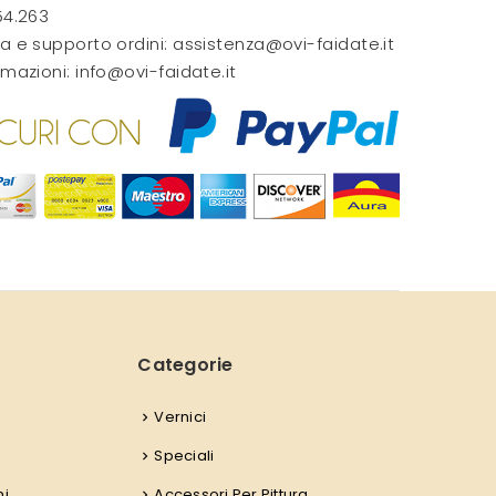
54.263
a e supporto ordini:
assistenza@ovi-faidate.it
rmazioni:
info@ovi-faidate.it
Categorie
Vernici
Speciali
ni
Accessori Per Pittura