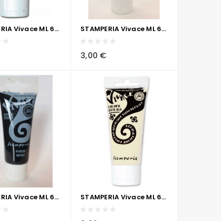
STAMPERIA Vivace ML 60 - BLU SCURO
STAMPERIA Vivace ML 60 - ROSSO MAGENTA
visibility
sync
local_grocery_store
visibility
sync
3,00 €
STAMPERIA Vivace ML 60 - NERO
STAMPERIA Vivace ML 60 - BIANCO AVORIO
visibility
sync
local_grocery_store
visibility
sync