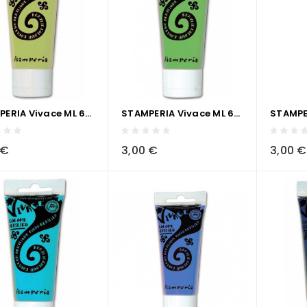
STAMPERIA Vivace ML 60 - VERDE CHIARO
STAMPERIA Vivace ML 60 - VERDE BRILLANTE CHIARO
visibility
sync
local_grocery_store
visibility
sync
local_grocery_store
 €
3,00 €
3,00 €