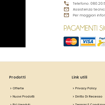
settings_phone
Telefono:
080.20.
mail_outline
Assistenza tecnic
mail_outline
Per maggiori info
Prodotti
Link utili
Offerte
Privacy Policy
Nuovi Prodotti
Diritto Di Recesso
Più Venduti
Termini E Condizio