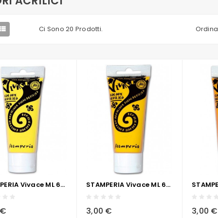
RI ACRILICI
Ci Sono 20 Prodotti.
Ordina

STAMPERIA Vivace ML 60 - GIALLO PRIMARIO
STAMPERIA Vivace ML 60 - GIALLO SCURO
visibility
sync
local_grocery_store
visibility
sync
local_grocery_store
 €
3,00 €
3,00 €