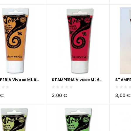
STAMPERIA Vivace ML 60 - TERRA DI SIENA
STAMPERIA Vivace ML 60 - OCRA ROSSA
visibility
sync
local_grocery_store
visibility
sync
local_grocery_store
 €
3,00 €
3,00 €