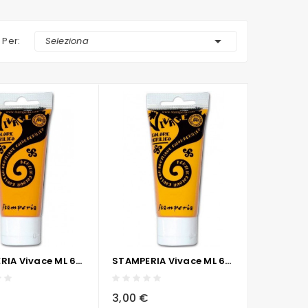

 Per:
Seleziona
STAMPERIA Vivace ML 60 - GIALLO ARANCIO
STAMPERIA Vivace ML 60 - OCRA GIALLA
visibility
sync
local_grocery_store
visibility
sync
3,00 €