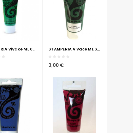
STAMPERIA Vivace ML 60 - VERDE BRILLANTE SCURO
STAMPERIA Vivace ML 60 - VERDE SCURO
visibility
sync
local_grocery_store
visibility
sync
3,00 €