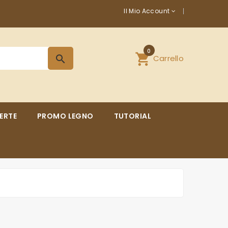
Il Mio Account
0
shopping_cart
Carrello
search
ERTE
PROMO LEGNO
TUTORIAL