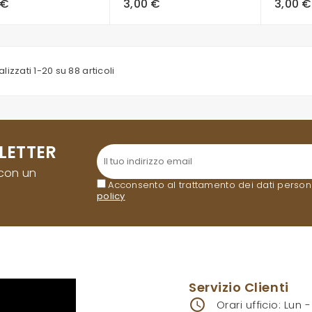
 €
3,00 €
3,00 €
alizzati 1-20 su 88 articoli
LETTER
 con un
Acconsento al trattamento dei dati personali
policy
.
Servizio Clienti
access_time
Orari ufficio: Lun 