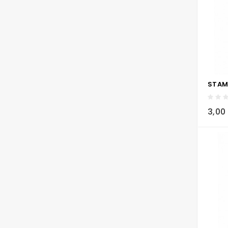
local_grocery_store
3,00