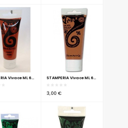
STAMPERIA Vivace ML 60 - RAME
STAMPERIA Vivace ML 60 -TERRA DI SIENA BRUCIATA
visibility
sync
local_grocery_store
visibility
sync
3,00 €