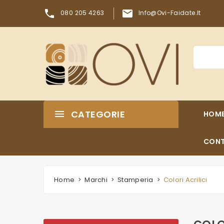


080 205 4263
Info@ovi-Faidate.it
CATEGORIE
HOM
CONT
Home
Marchi
Stamperia
Colori Acrilici