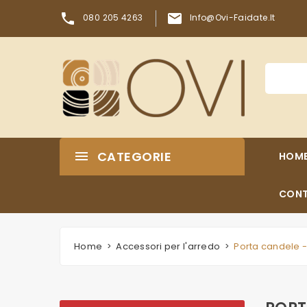


080 205 4263
Info@ovi-Faidate.it
CATEGORIE
HOM
CONT
Home
Accessori per l'arredo
Porta candele -