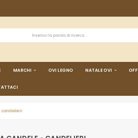
E
MARCHI
OVI LEGNO
NATALE OVI
OFF
ATTACI
 candelieri