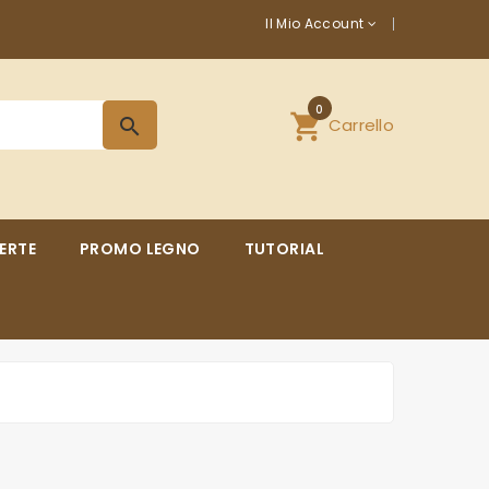
Il Mio Account
0
shopping_cart
Carrello
search
ERTE
PROMO LEGNO
TUTORIAL