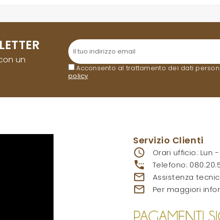
LETTER
 con un
Acconsento al trattamento dei dati personali
policy
.
Servizio Clienti
access_time
Orari ufficio: Lun 
settings_phone
Telefono:
080.20.
mail_outline
Assistenza tecnic
mail_outline
Per maggiori info