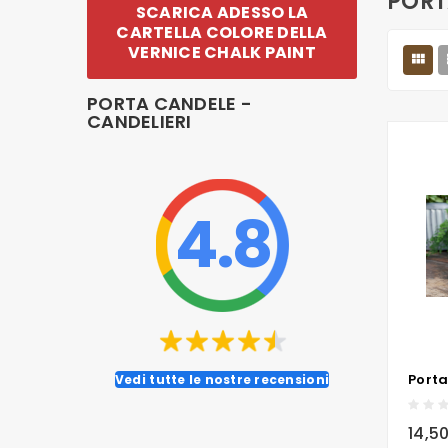
PORT
SCARICA ADESSO LA
CARTELLA COLORE DELLA
VERNICE CHALK PAINT

PORTA CANDELE -
CANDELIERI
4.8
Vedi tutte le nostre recensioni
local_grocery_store
14,5