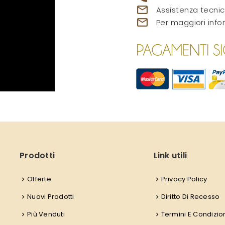
mail_outline
Assistenza tecnic
mail_outline
Per maggiori info
Prodotti
Link utili
Offerte
Privacy Policy
Nuovi Prodotti
Diritto Di Recesso
Più Venduti
Termini E Condizio