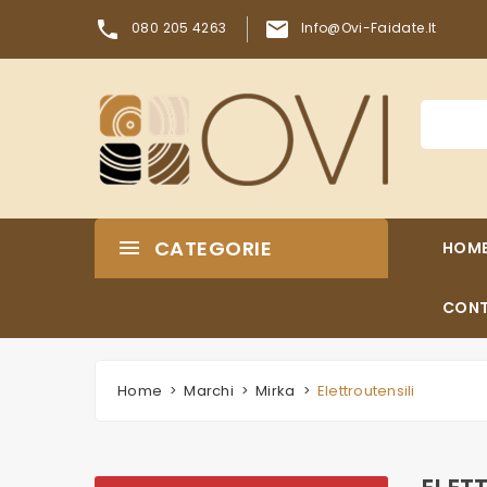


080 205 4263
Info@ovi-Faidate.it
CATEGORIE
HOM
CONT
Home
Marchi
Mirka
Elettroutensili