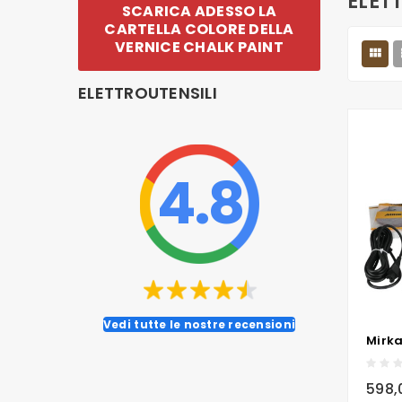
ELET
SCARICA ADESSO LA
CARTELLA COLORE DELLA
VERNICE CHALK PAINT

ELETTROUTENSILI
4.8
Vedi tutte le nostre recensioni
local_grocery_store
598,