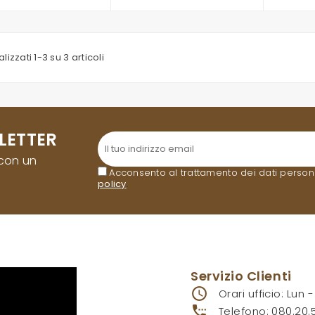
lizzati 1-3 su 3 articoli
LETTER
 con un
Acconsento al trattamento dei dati personali
policy
.
Servizio Clienti
access_time
Orari ufficio: Lun 
settings_phone
Telefono:
080.20.