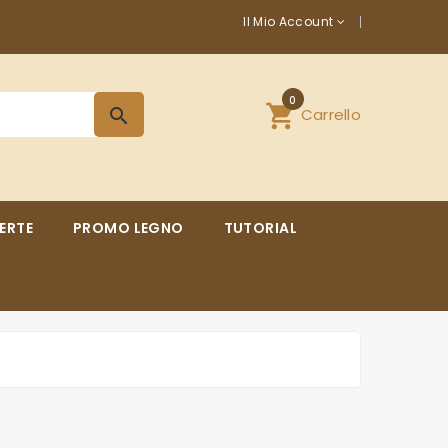
Il Mio Account
0
shopping_cart
Carrello
search
ERTE
PROMO LEGNO
TUTORIAL