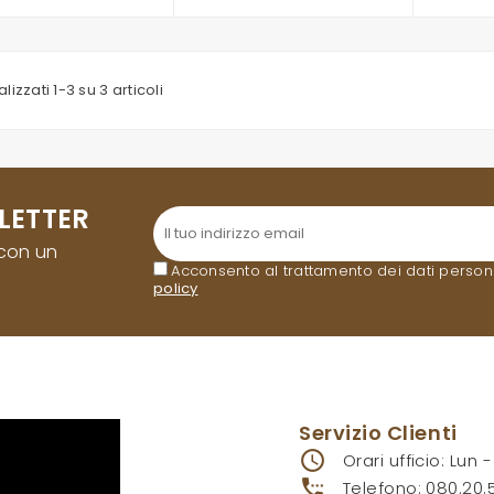
lizzati 1-3 su 3 articoli
LETTER
 con un
Acconsento al trattamento dei dati personali
policy
.
Servizio Clienti
access_time
Orari ufficio: Lun 
settings_phone
Telefono:
080.20.