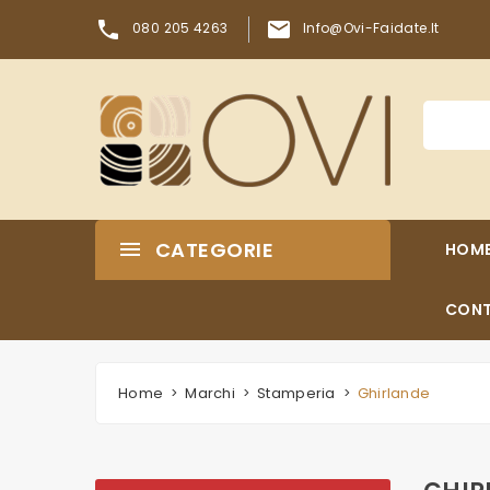


080 205 4263
Info@ovi-Faidate.it
CATEGORIE
HOM
CONT
Home
Marchi
Stamperia
Ghirlande