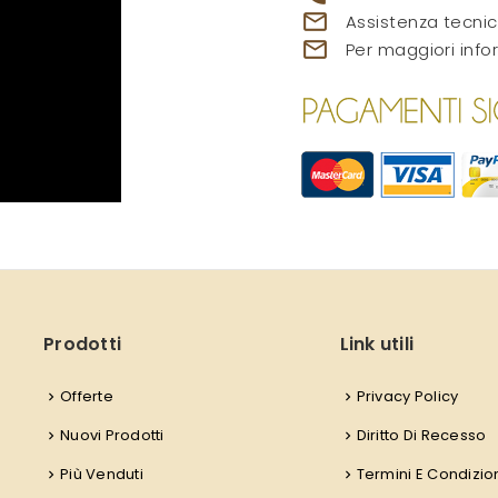
mail_outline
Assistenza tecnic
mail_outline
Per maggiori info
Prodotti
Link utili
Offerte
Privacy Policy
Nuovi Prodotti
Diritto Di Recesso
Più Venduti
Termini E Condizio