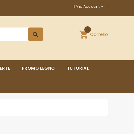
Il Mio Account
0
shopping_cart
Carrello
search
ERTE
PROMO LEGNO
TUTORIAL