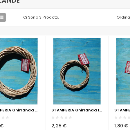
LANDE
Ci Sono 3 Prodotti.
Ordina

STAMPERIA Ghirlanda 25 Cm
STAMPERIA Ghirlanda 15 Cm
visibility
sync
local_grocery_store
visibility
sync
local_grocery_store
 €
2,25 €
1,80 €