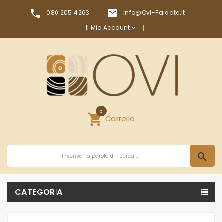


080 205 4263
Info@ovi-Faidate.it
Il Mio Account
0
shopping_cart
Carrello
search
CATEGORIA