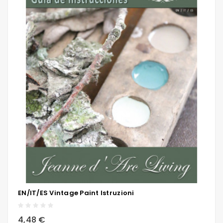
EN/IT/ES Vintage Paint Istruzioni
local_grocery_store
visibility
sync
4,48 €