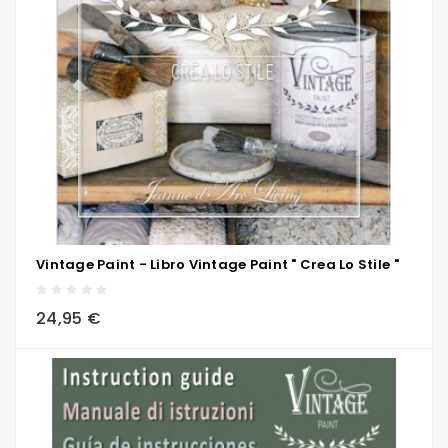
Vintage Paint - Libro Vintage Paint " Crea Lo Stile "
local_grocery_store
visibility
sync
24,95 €