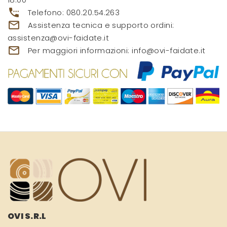
settings_phone
Telefono:
080.20.54.263
mail_outline
Assistenza tecnica e supporto ordini:
assistenza@ovi-faidate.it
mail_outline
Per maggiori informazioni:
info@ovi-faidate.it
OVI S.R.L