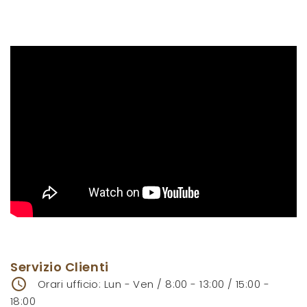
Servizio Clienti
access_time
Orari ufficio: Lun - Ven / 8:00 - 13:00 / 15:00 -
18:00