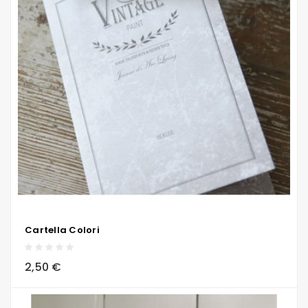
Cartella Colori
local_grocery_store
visibility
sync
2,50 €