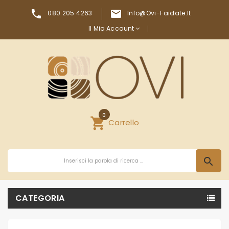


080 205 4263
Info@ovi-Faidate.it
Il Mio Account
0
shopping_cart
Carrello
search
CATEGORIA