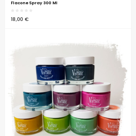
Flacone Spray 300 Ml
local_grocery_store
visibility
sync
18,00 €