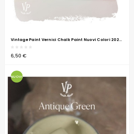
Vintage Paint Vernici Chalk Paint Nuovi Colori 2024 - 50 Ml/100ml/700ml
local_grocery_store
visibility
sync
6,50 €
NUOVO