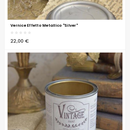
Vernice Effetto Metallico "Silver"
local_grocery_store
visibility
sync
22,00 €