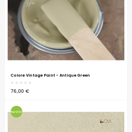
Colore Vintage Paint - Antique Green
local_grocery_store
visibility
sync
76,00 €
NUOVO