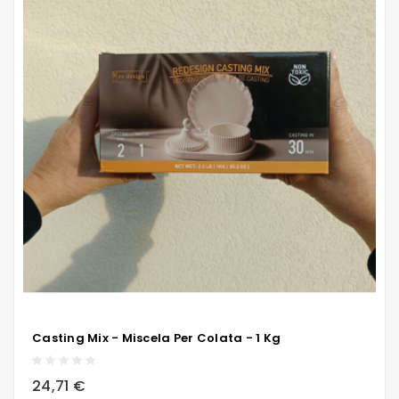
Casting Mix - Miscela Per Colata - 1 Kg
local_grocery_store
visibility
sync
24,71 €