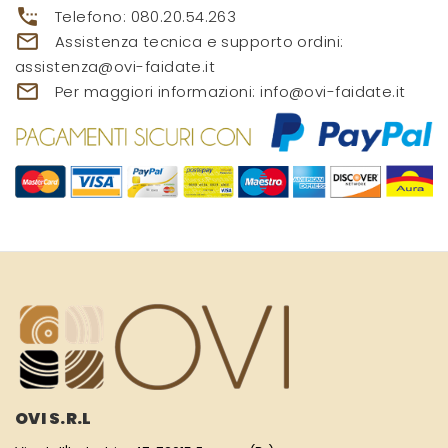
settings_phone
Telefono:
080.20.54.263
mail_outline
Assistenza tecnica e supporto ordini:
assistenza@ovi-faidate.it
mail_outline
Per maggiori informazioni:
info@ovi-faidate.it
OVI S.R.L