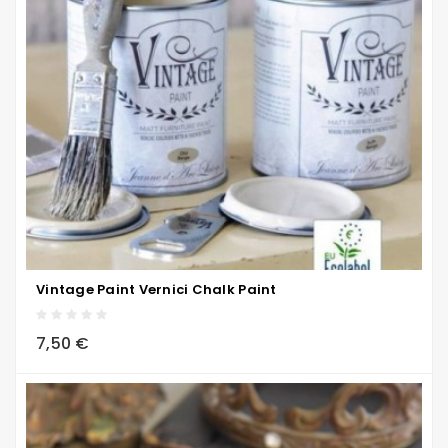
Vintage Paint Vernici Chalk Paint
local_grocery_store
visibility
sync
7,50 €