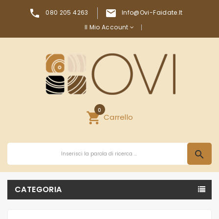


080 205 4263
Info@ovi-Faidate.it
Il Mio Account
0
shopping_cart
Carrello
search
CATEGORIA