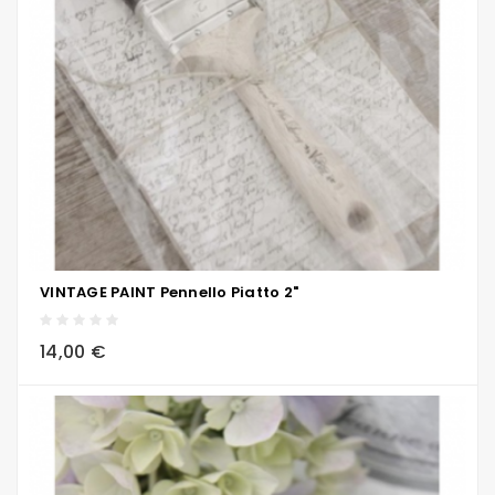
VINTAGE PAINT Pennello Piatto 2"
local_grocery_store
visibility
sync
14,00 €