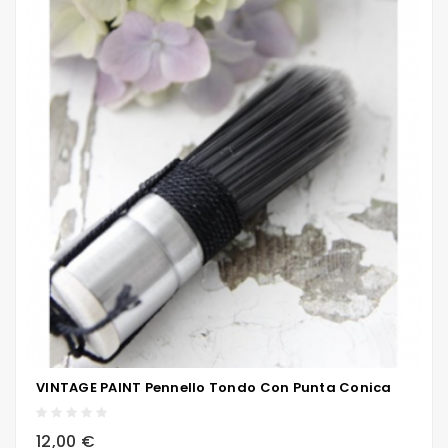
VINTAGE PAINT Pennello Tondo Con Punta Conica
local_grocery_store
visibility
sync
12,00 €