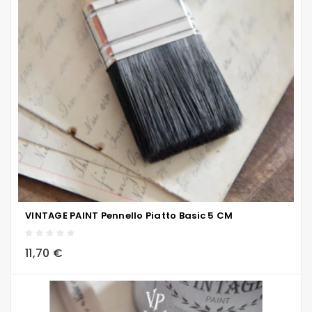
VINTAGE PAINT Pennello Piatto Basic 5 CM
local_grocery_store
visibility
sync
11,70 €