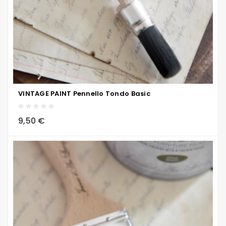
VINTAGE PAINT Pennello Tondo Basic
local_grocery_store
visibility
sync
9,50 €