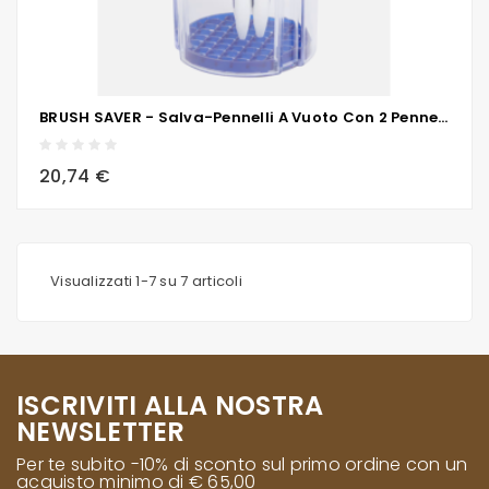
BRUSH SAVER - Salva-Pennelli A Vuoto Con 2 Pennelli
local_grocery_store
visibility
sync
20,74 €
Visualizzati 1-7 su 7 articoli
ISCRIVITI ALLA NOSTRA
NEWSLETTER
Per te subito -10% di sconto sul primo ordine con un
acquisto minimo di € 65,00