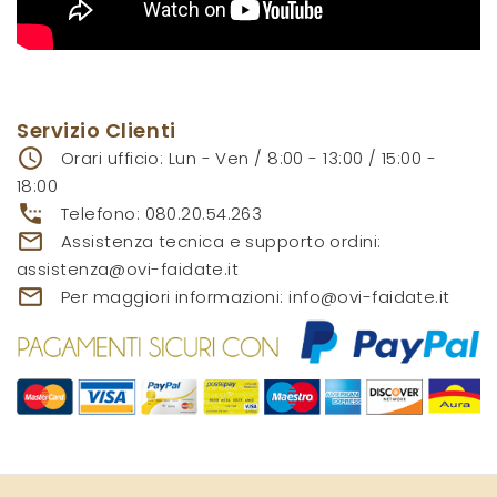
Servizio Clienti
access_time
Orari ufficio: Lun - Ven / 8:00 - 13:00 / 15:00 -
18:00
settings_phone
Telefono:
080.20.54.263
mail_outline
Assistenza tecnica e supporto ordini:
assistenza@ovi-faidate.it
mail_outline
Per maggiori informazioni:
info@ovi-faidate.it