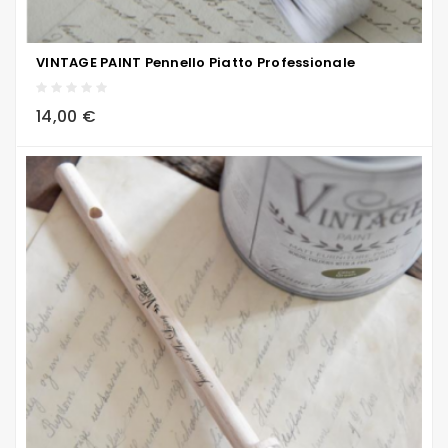
VINTAGE PAINT Pennello Piatto Professionale
local_grocery_store
visibility
sync
14,00 €