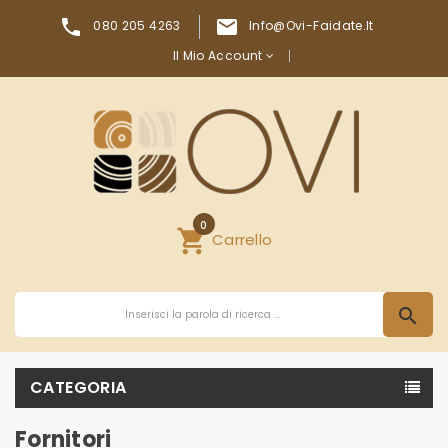


080 205 4263
Info@ovi-Faidate.it
Il Mio Account
0
shopping_cart
Carrello
search
CATEGORIA
Fornitori