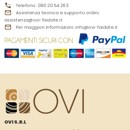
settings_phone
Telefono:
080.20.54.263
mail_outline
Assistenza tecnica e supporto ordini:
assistenza@ovi-faidate.it
mail_outline
Per maggiori informazioni:
info@ovi-faidate.it
OVI S.R.L