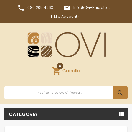


080 205 4263
Info@ovi-Faidate.it
Il Mio Account
0
shopping_cart
Carrello
search
CATEGORIA