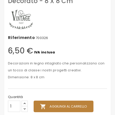
Decorato - 8 X 8 Cm
Riferimento
700326
6,50 €
IVA inclusa
Decorazioni in legno intagliato che personalizzano con
un tocco di classe i nostri progetti creativi.
Dimensione: 8 x 8 cm
Quantità
local_grocery_store
AGGIUNGI AL CARRELLO