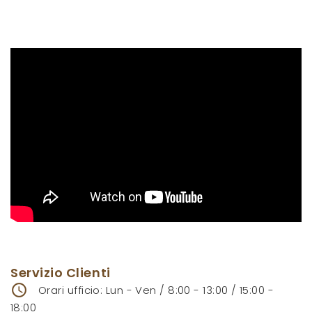
Servizio Clienti
access_time
Orari ufficio: Lun - Ven / 8:00 - 13:00 / 15:00 -
18:00